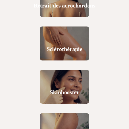
Retrait des acrochordons
Sclérothérapie
Skinbooster