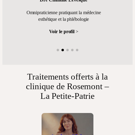
Dr Fabio Payette
Chirurgien général
Omni
e
Voir le profil
>
Traitements offerts à la
clinique de Rosemont –
La Petite-Patrie