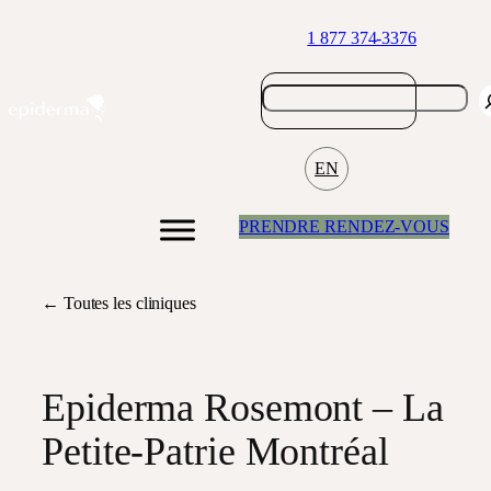
Aller
1 877 374-3376
au
contenu
EN
PRENDRE RENDEZ-VOUS
←
Toutes les cliniques
Epiderma Rosemont – La
Petite-Patrie Montréal