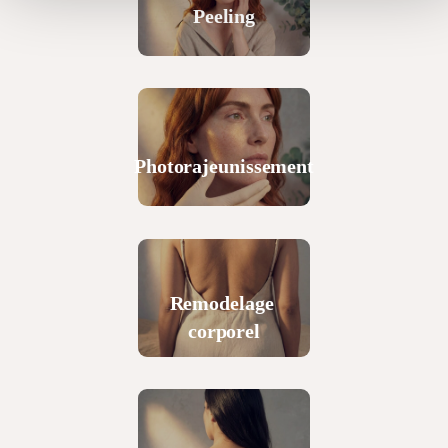
Peeling
Photorajeunissement
Remodelage
corporel