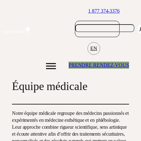
Aller
1 877 374-3376
au
contenu
EN
PRENDRE RENDEZ-VOUS
Équipe médicale
Notre équipe médicale regroupe des médecins passionnés et
expérimentés en médecine esthétique et en phlébologie.
Leur approche combine rigueur scientifique, sens artistique
et écoute attentive afin d’offrir des traitements sécuritaires,
personnalisés et des résultats naturels qui mettent en valeur