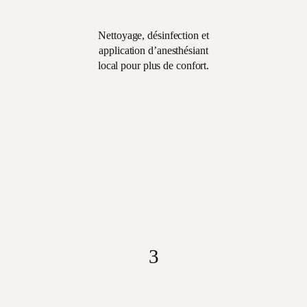
Nettoyage, désinfection et
application d’anesthésiant
local pour plus de confort.
2
Nettoyage,
désinfection et
application
d’anesthésiant local
pour plus de confort.
3