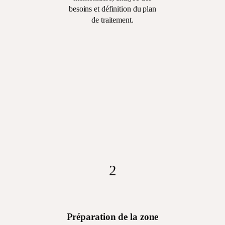
besoins et définition du plan
de traitement.
1
Évaluation de la
zone sous-
mentonnière, analyse
des besoins et
définition du plan de
traitement.
2
Préparation de la zone