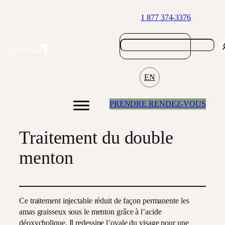
Aller
1 877 374-3376
au
contenu
EN
PRENDRE RENDEZ-VOUS
Traitement du double
menton
Ce traitement injectable réduit de façon permanente les
amas graisseux sous le menton grâce à l’acide
déoxycholique. Il redessine l’ovale du visage pour une