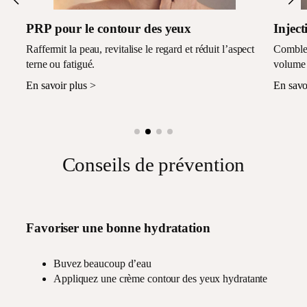
Injections d’acide hyaluronique
Exos
ct
Comblent les creux sous-orbitaires et restaurent le
Favorise
volume pour un regard plus reposé.
résulta
En savoir plus >
En savo
Conseils de prévention
Favoriser une bonne hydratation
Buvez beaucoup d’eau
Appliquez une crème contour des yeux hydratante