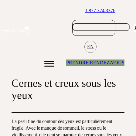
Aller
1 877 374-3376
au
contenu
EN
PRENDRE RENDEZ-VOUS
Cernes et creux sous les
yeux
La peau fine du contour des yeux est particulièrement
fragile. Avec le manque de sommeil, le stress ou le
vieillissement, elle peut se marquer de cernes sous les yeux