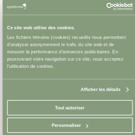
La zone traitée cicatrise
naturellement en 7 à 10 jours.
Ce site web utilise des cookies.
Les fichiers témoins (cookies) recueillis nous permettent
5
d’analyser anonymement le trafic du site web et de
mesurer la performance d’annonces publicitaires. En
La zone traitée
poursuivant votre navigation sur ce site, vous acceptez
cicatrise
l’utilisation de cookies.
naturellement en 7 à
10 jours.
Afficher les détails
6
Tout autoriser
Suivi et conseils
Personnaliser