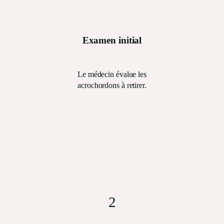
Examen initial
Le médecin évalue les
acrochordons à retirer.
1
Le médecin évalue
les acrochordons à
retirer.
2