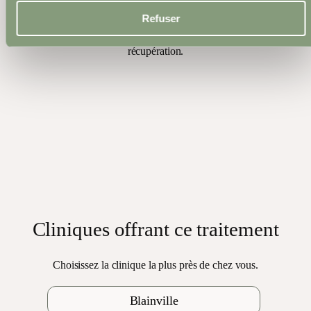
Refuser
L’équipe répond à vos
questions et accompagne votre
récupération.
6
L’équipe répond à
vos questions et
accompagne votre
récupération.
Cliniques offrant ce traitement
Choisissez la clinique la plus près de chez vous.
Blainville