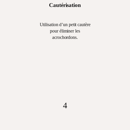
Cautérisation
Utilisation d’un petit cautère
pour éliminer les
acrochordons.
3
Utilisation d’un petit
cautère pour éliminer
les acrochordons.
4