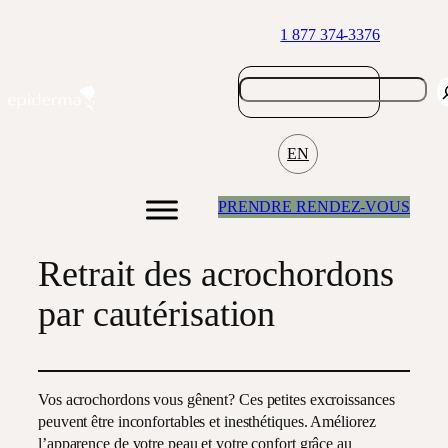
Aller
1 877 374-3376
au
contenu
EN
PRENDRE RENDEZ-VOUS
Retrait des acrochordons
par cautérisation
Vos acrochordons vous gênent? Ces petites excroissances
peuvent être inconfortables et inesthétiques. Améliorez
l’apparence de votre peau et votre confort grâce au