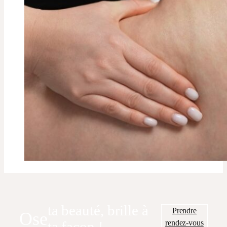
ta beauté, brille à
Prendre
Ose
rendez-vous
ta façon !