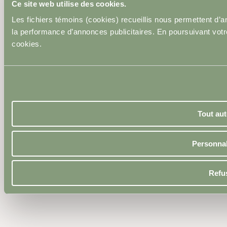
Ce site web utilise des cookies.
Avis légal
Les fichiers témoins (cookies) recueillis nous permettent d’
la performance d’annonces publicitaires. En poursuivant votre 
Plan du site
cookies.
2026 © Epiderma. Tous droits réservés
Tout aut
PRENDRE RENDEZ-VOUS
EN
Personnal
Refu