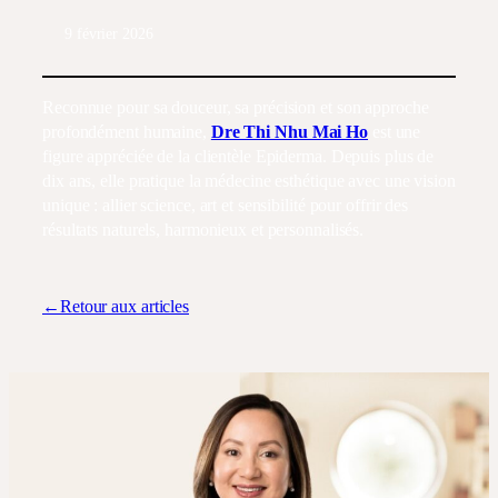
9 février 2026
Reconnue pour sa douceur, sa précision et son approche
profondément humaine,
Dre Thi Nhu Mai Ho
est une
figure appréciée de la clientèle Epiderma. Depuis plus de
dix ans, elle pratique la médecine esthétique avec une vision
unique : allier science, art et sensibilité pour offrir des
résultats naturels, harmonieux et personnalisés.
←Retour aux articles