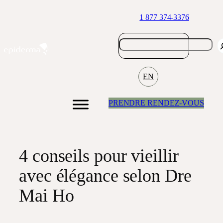
Aller
1 877 374-3376
au
contenu
EN
PRENDRE RENDEZ-VOUS
4 conseils pour vieillir
avec élégance selon Dre
Mai Ho