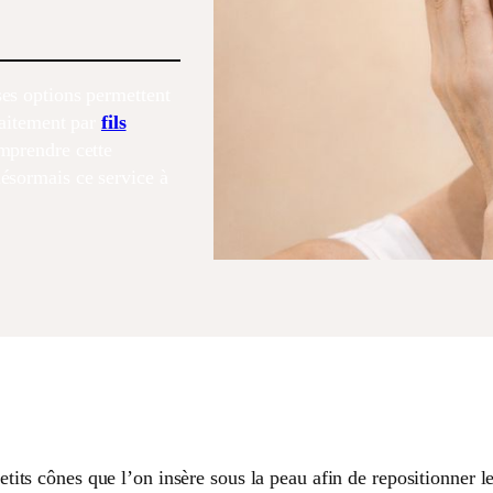
es options permettent
traitement par
fils
mprendre cette
désormais ce service à
etits cônes que l’on insère sous la peau afin de repositionner le