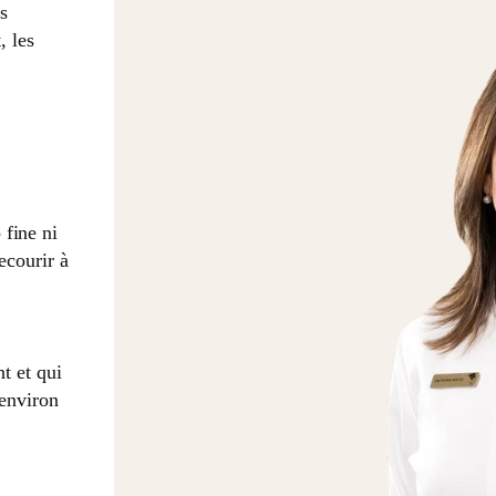
es
, les
 fine ni
ecourir à
t et qui
 environ