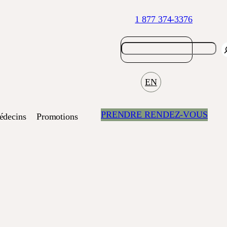
1 877 374-3376
EN
PRENDRE RENDEZ-VOUS
decins
Promotions