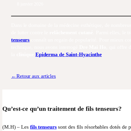
8 janvier 2026
Dans le domaine de la médecine esthétique, de nombreus
de lutter contre le
relâchement cutané
. Parmi elles, le 
tenseurs
connaît un regain de popularité. Pour mieux co
technique, nous avons interrogé
Dre Mai Ho
, qui offre 
la
clinique
Epiderma de Saint-Hyacinthe
.
←Retour aux articles
Qu’est-ce qu’un traitement de fils tenseurs?
(M.H) – Les
fils tenseurs
sont des fils résorbables dotés de p