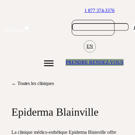
Aller
1 877 374-3376
au
contenu
EN
PRENDRE RENDEZ-VOUS
←
Toutes les cliniques
Epiderma Blainville
La clinique médico-esthétique Epiderma Blainville offre