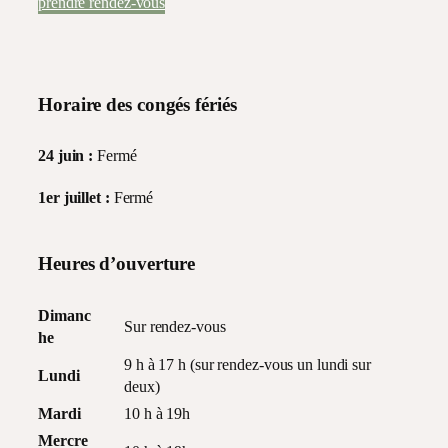
prendre rendez-vous
Horaire des congés fériés
24 juin :
Fermé
1er juillet :
Fermé
Heures d’ouverture
Dimanc
Sur rendez-vous
he
9 h à 17 h (sur rendez-vous un lundi sur
Lundi
deux)
Mardi
10 h à 19h
Mercre