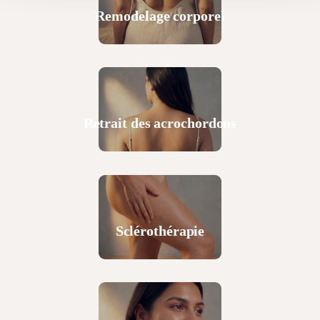
Remodelage corporel
Retrait des acrochordons
Sclérothérapie