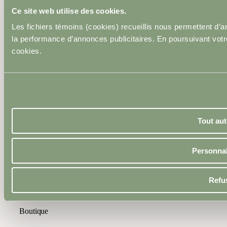
Ce site web utilise des cookies.
Les fichiers témoins (cookies) recueillis nous permettent d’
la performance d’annonces publicitaires. En poursuivant votre 
cookies.
À propos
25 ans d’histoire
Prix
Tout aut
Cartes-cadeaux
Médias
Personnal
Carrière
Refu
Blogue
Boutique