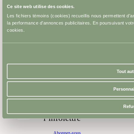
Ce site web utilise des cookies.
Les fichiers témoins (cookies) recueillis nous permettent d’
la performance d’annonces publicitaires. En poursuivant votre 
cookies.
23 février 2026
Tout aut
ta beauté, brille à
Prendre
Ose
rendez-vous
ta façon !
Personnal
Inscrivez-vous à
Refu
l’infolettre
Abonnez-vous